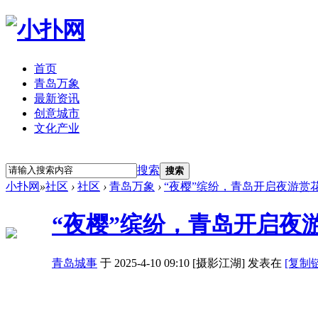
首页
青岛万象
最新资讯
创意城市
文化产业
立即注册
登录
搜索
搜索
小扑网
»
社区
›
社区
›
青岛万象
›
“夜樱”缤纷，青岛开启夜游赏
“夜樱”缤纷，青岛开启夜
青岛城事
于 2025-4-10 09:10 [摄影江湖] 发表在
[复制