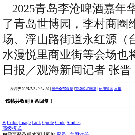
2025青岛李沧啤酒嘉年
了青岛世博园，李村商圈
场、浮山路街道永红源（
水漫悦里商业街等会场也将
日报／观海新闻记者 张晋 
发表于 2025-7-2 10:34:36
|
显示全部楼层
|
阅读模式
回复
|
使用道具
举报
该帖共收到
0
条回复！
B
Color
Image
Link
Quote
Code
Smilies
高级模式
您需要登录后才可以回帖
登录
|
立即注册