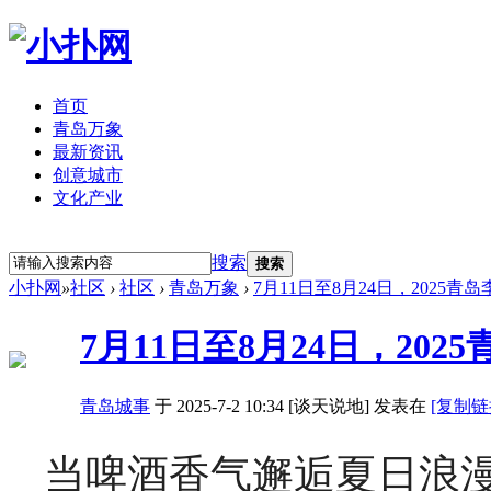
首页
青岛万象
最新资讯
创意城市
文化产业
立即注册
登录
搜索
搜索
小扑网
»
社区
›
社区
›
青岛万象
›
7月11日至8月24日，2025
7月11日至8月24日，20
青岛城事
于 2025-7-2 10:34 [谈天说地] 发表在
[复制链
当啤酒香气邂逅夏日浪漫