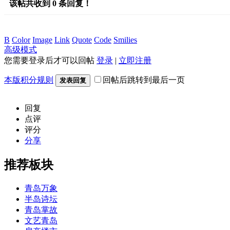
该帖共收到
0
条回复！
B
Color
Image
Link
Quote
Code
Smilies
高级模式
您需要登录后才可以回帖
登录
|
立即注册
本版积分规则
回帖后跳转到最后一页
发表回复
回复
点评
评分
分享
推荐板块
青岛万象
半岛诗坛
青岛掌故
文艺青岛