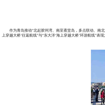
作为青岛推动“北起胶州湾、南至斋堂岛，多点联动、南北
上穿越大桥’往返航线”与“东大洋‘海上穿越大桥’环游航线”表