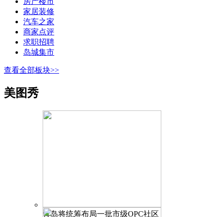
房产楼市
家居装修
汽车之家
商家点评
求职招聘
岛城集市
查看全部板块>>
美图秀
青岛将统筹布局一批市级OPC社区