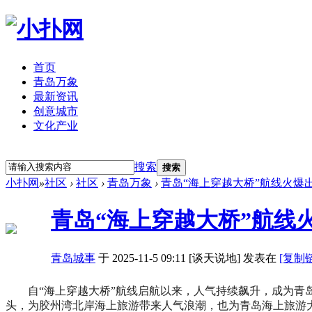
首页
青岛万象
最新资讯
创意城市
文化产业
立即注册
登录
搜索
搜索
小扑网
»
社区
›
社区
›
青岛万象
›
青岛“海上穿越大桥”航线火爆
青岛“海上穿越大桥”航线
青岛城事
于 2025-11-5 09:11 [谈天说地] 发表在
[复制
自“海上穿越大桥”航线启航以来，人气持续飙升，成为青岛
头，为胶州湾北岸海上旅游带来人气浪潮，也为青岛海上旅游