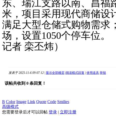
东、瑞江支路以南、昌福路
米，项目采用现代商储设
满足大型仓储式购物需求
场，设置1050个停车位。
记者 栾丕炜）
发表于 2025-11-6 09:07:12
|
显示全部楼层
|
阅读模式
回复
|
使用道具
举报
该帖共收到
0
条回复！
B
Color
Image
Link
Quote
Code
Smilies
高级模式
您需要登录后才可以回帖
登录
|
立即注册