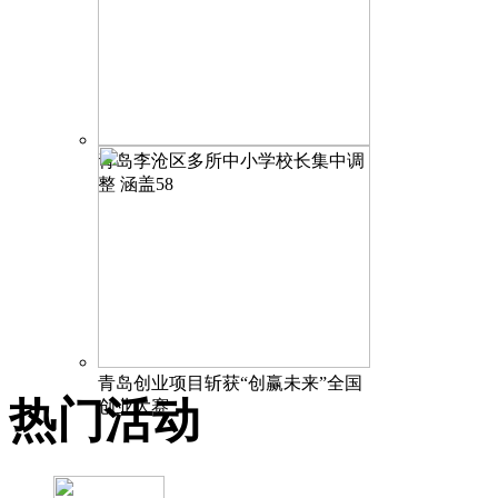
青岛李沧区多所中小学校长集中调
整 涵盖58
青岛创业项目斩获“创赢未来”全国
热门活动
创业大赛