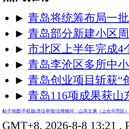
►
青岛将统筹布局一批
►
青岛部分新建小区周
►
市北区上半年完成4
►
青岛李沧区多所中小
►
青岛创业项目斩获“
►
青岛116项成果获
帖子地图
|
手机版
|
违法举报
|
法律顾问：山东文康（上合示范区）
GMT+8, 2026-8-8 13:21
, 