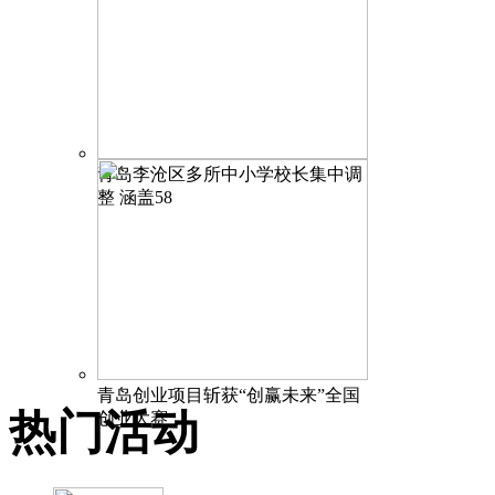
青岛李沧区多所中小学校长集中调
整 涵盖58
青岛创业项目斩获“创赢未来”全国
热门活动
创业大赛