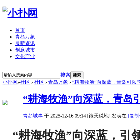
首页
青岛万象
最新资讯
创意城市
文化产业
立即注册
登录
搜索
搜索
小扑网
»
社区
›
社区
›
青岛万象
›
“耕海牧渔”向深蓝，青岛引领“
“耕海牧渔”向深蓝，青岛
青岛城事
于 2025-12-16 09:14 [谈天说地] 发表在
[复制
“耕海牧渔”向深蓝，引领