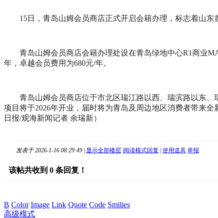
15日，青岛山姆会员商店正式开启会籍办理，标志着山东
青岛山姆会员商店会籍办理处设在青岛绿地中心R1商业M
年，卓越会员费用为680元/年。
青岛山姆会员商店位于市北区瑞江路以西、瑞滨路以东、瑞
项目将于2026年开业，届时将为青岛及周边地区消费者带来
日报/观海新闻记者 余瑞新）
发表于 2026-1-16 08:29:49
|
显示全部楼层
|
阅读模式
回复
|
使用道具
举报
该帖共收到
0
条回复！
B
Color
Image
Link
Quote
Code
Smilies
高级模式