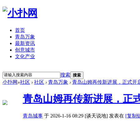
首页
青岛万象
最新资讯
创意城市
文化产业
立即注册
登录
搜索
搜索
小扑网
»
社区
›
社区
›
青岛万象
›
青岛山姆再传新进展，正式开
青岛山姆再传新进展，正
青岛城事
于 2026-1-16 08:29 [谈天说地] 发表在
[复制