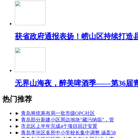
获省政府通报表扬！崂山区持续打造
无界山海夜，醉美啤酒季——第36届
热门推荐
►
青岛将统筹布局一批市级OPC社区
►
青岛部分新建小区周边地块“藏污纳垢”，管
►
市北区上半年完成4个项目回迁安置
►
青岛李沧区多所中小学校长集中调整 涵盖58