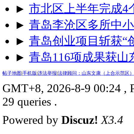
►
市北区上半年完成4
►
青岛李沧区多所中小
►
青岛创业项目斩获“
►
青岛116项成果获
帖子地图
|
手机版
|
违法举报
|
法律顾问：山东文康（上合示范区）
GMT+8, 2026-8-9 00:24
, 
29 queries .
Powered by
Discuz!
X3.4