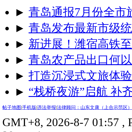
►
青岛通报7月份全市
►
青岛发布最新市级统
►
新进展！潍宿高铁至
►
青岛农产品出口何以
►
打造沉浸式文旅体验
►
“栈桥夜游”启航 
帖子地图
|
手机版
|
违法举报
|
法律顾问：山东文康（上合示范区）
GMT+8, 2026-8-7 01:57
, 