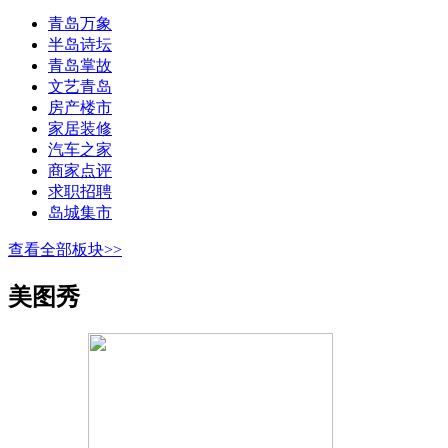
青岛万象
半岛诗坛
青岛掌故
文艺青岛
房产楼市
家居装修
汽车之家
商家点评
求职招聘
岛城集市
查看全部板块>>
美图秀