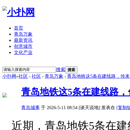
首页
青岛万象
最新资讯
创意城市
文化产业
立即注册
登录
搜索
搜索
小扑网
»
社区
›
社区
›
青岛万象
›
青岛地铁这5条在建线路，传
青岛地铁这5条在建线路，
青岛城事
于 2026-5-11 08:54 [谈天说地] 发表在
[复制
近期，青岛地铁5条在建