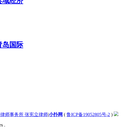
县域经济
青岛国际
律师事务所 张宪立律师
|
小扑网
(
鲁ICP备19052805号-2
)
s .