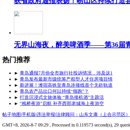
获省政府通报表扬！崂山区持续打造
无界山海夜，醉美啤酒季——第36届
热门推荐
►
青岛通报7月份全市旅行社投诉情况，涉及这1
►
青岛发布最新市级统筹产权型人才住房项目情
►
新进展！潍宿高铁至青岛连接线首个无砟轨道
►
青岛农产品出口何以持续“领跑”？
►
打造沉浸式文旅体验 “青岛接机酒”主题活
►
“栈桥夜游”启航 补齐西部老城海上夜游空
帖子地图
|
手机版
|
违法举报
|
法律顾问：山东文康（上合示范区）
GMT+8, 2026-8-7 09:29
, Processed in 0.119573 second(s), 29 querie