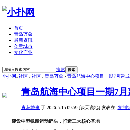
首页
青岛万象
最新资讯
创意城市
文化产业
立即注册
登录
搜索
搜索
小扑网
»
社区
›
社区
›
青岛万象
›
青岛航海中心项目一期7月建成
青岛航海中心项目一期7月
青岛城事
于 2026-5-15 09:59 [谈天说地] 发表在
[复制
建设中型帆船运动码头，打造三大核心基地