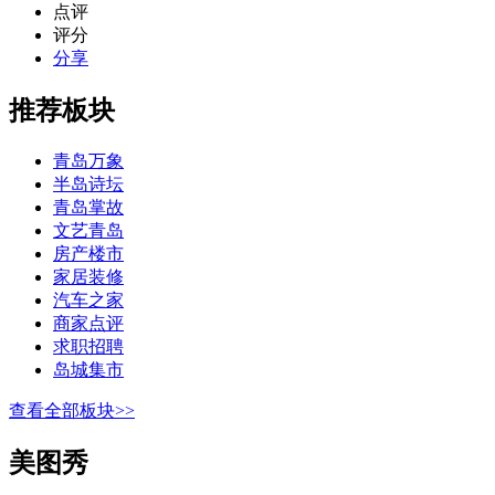
点评
评分
分享
推荐板块
青岛万象
半岛诗坛
青岛掌故
文艺青岛
房产楼市
家居装修
汽车之家
商家点评
求职招聘
岛城集市
查看全部板块>>
美图秀