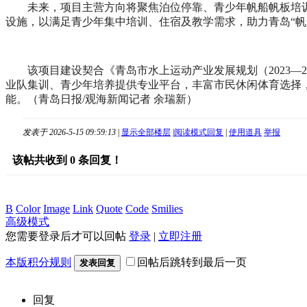
未来，项目主营方向将聚焦泊位停靠、青少年帆船帆板培
设施，以满足青少年集中培训、住宿及教学需求，助力青岛“帆
该项目建设契合《青岛市水上运动产业发展规划（2023
业队集训、青少年培养提供专业平台，丰富市民休闲体育选择
能。（青岛日报/观海新闻记者 余瑞新）
发表于 2026-5-15 09:59:13
|
显示全部楼层
|
阅读模式
回复
|
使用道具
举报
该帖共收到
0
条回复！
B
Color
Image
Link
Quote
Code
Smilies
高级模式
您需要登录后才可以回帖
登录
|
立即注册
本版积分规则
回帖后跳转到最后一页
发表回复
回复