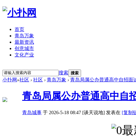
首页
青岛万象
最新资讯
创意城市
文化产业
立即注册
登录
搜索
搜索
小扑网
»
社区
›
社区
›
青岛万象
›
青岛局属公办普通高中自招面试落
青岛局属公办普通高中自招
青岛城事
于 2026-5-18 08:47 [谈天说地] 发表在
[复制