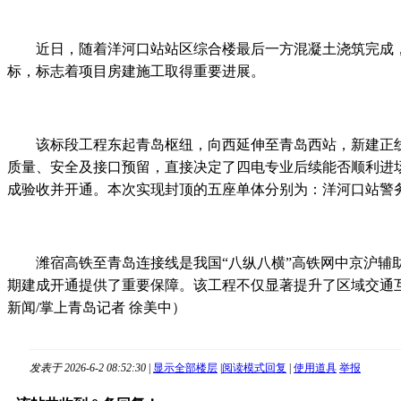
近日，随着洋河口站站区综合楼最后一方混凝土浇筑完成，由
标，标志着项目房建施工取得重要进展。
该标段工程东起青岛枢纽，向西延伸至青岛西站，新建正线全长3
质量、安全及接口预留，直接决定了四电专业后续能否顺利进场
成验收并开通。本次实现封顶的五座单体分别为：洋河口站警务区
潍宿高铁至青岛连接线是我国“八纵八横”高铁网中京沪辅助
期建成开通提供了重要保障。该工程不仅显著提升了区域交通
新闻/掌上青岛记者 徐美中）
发表于 2026-6-2 08:52:30
|
显示全部楼层
|
阅读模式
回复
|
使用道具
举报