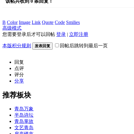
该帖共收到
0
条回复！
B
Color
Image
Link
Quote
Code
Smilies
高级模式
您需要登录后才可以回帖
登录
|
立即注册
本版积分规则
回帖后跳转到最后一页
发表回复
回复
点评
评分
分享
推荐板块
青岛万象
半岛诗坛
青岛掌故
文艺青岛
房产楼市