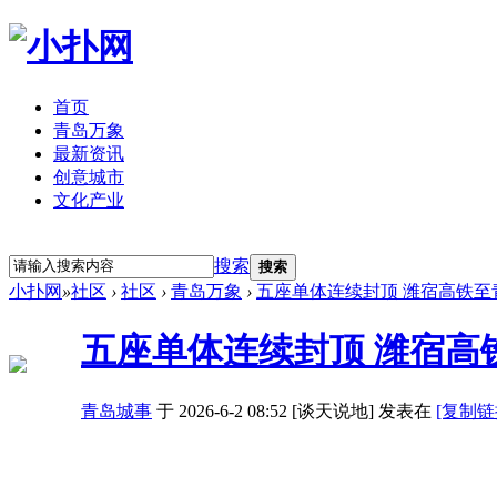
首页
青岛万象
最新资讯
创意城市
文化产业
立即注册
登录
搜索
搜索
小扑网
»
社区
›
社区
›
青岛万象
›
五座单体连续封顶 潍宿高铁
五座单体连续封顶 潍宿高
青岛城事
于 2026-6-2 08:52 [谈天说地] 发表在
[复制链