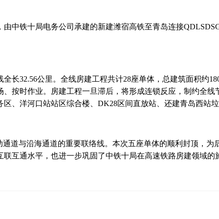
中铁十局电务公司承建的新建潍宿高铁至青岛连接QDLSDSG
2.56公里。全线房建工程共计28座单体，总建筑面积约180
、按时作业。房建工程一旦滞后，将形成连锁反应，制约全线节点
、洋河口站站区综合楼、DK28区间直放站、还建青岛西站垃圾转
通道与沿海通道的重要联络线。本次五座单体的顺利封顶，为
互联互通水平，也进一步巩固了中铁十局在高速铁路房建领域的