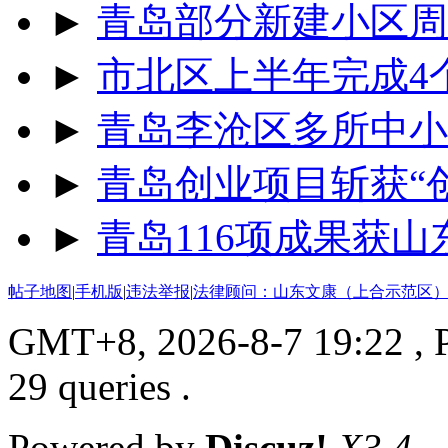
►
青岛部分新建小区周
►
市北区上半年完成4
►
青岛李沧区多所中小
►
青岛创业项目斩获“
►
青岛116项成果获
帖子地图
|
手机版
|
违法举报
|
法律顾问：山东文康（上合示范区）
GMT+8, 2026-8-7 19:22
, 
29 queries .
Powered by
Discuz!
X3.4