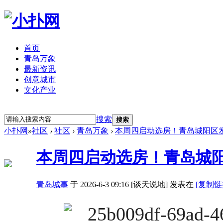
首页
青岛万象
最新资讯
创意城市
文化产业
立即注册
登录
搜索
搜索
小扑网
»
社区
›
社区
›
青岛万象
›
本周四启动选房！青岛城阳区
本周四启动选房！青岛城
青岛城事
于 2026-6-3 09:16 [谈天说地] 发表在
[复制链