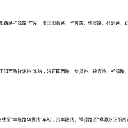
正阳西路祥源路”车站，沿正阳西路、华贯路、锦霞路、祥源路、正
“正阳西路祥源路”车站，沿正阳西路、华贯路、锦霞路、祥源路
路线至“丰隆路华贯路”车站，沿丰隆路、祥源路至“祥源路正阳西