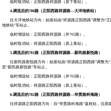
临时取消站：正阳西路祥源路（原下客站）。
4.调流后的780路（正阳西路祥源路—大洋地铁站）
往大洋地铁站方向：始发站由“祥源路正阳西路”调整为“
地铁站”车站止。
临时增设站：正阳西路祥源路（并765路）。
临时取消站：祥源路正阳西路（原上客站）。
5.调流后的781路（正阳西路祥源路—新民路新悦路）
往新民路新悦路方向：始发站由“祥源路正阳西路”调整为
至“新民路新悦路”车站止。
临时增设站：正阳西路祥源路（并765路）。
临时取消站：祥源路正阳西路（原上客站）。
6.调流后的782路（正阳西路祥源路—华贯路科海路）
往祥源路正阳西路方向：自“华贯路科海路”返程站，沿原