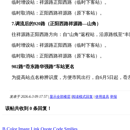
临时增设站：祥源路正阳西路（临时下客站）。
临时取消站：正阳西路祥源路（原下客站）。
7.调流后的920路（正阳西路祥源路—山角）
往祥源路正阳西路方向：自“山角”返程站，沿原路线至“丰
临时增设站：祥源路正阳西路（临时下客站）。
临时取消站：正阳西路祥源路（原下客站）。
902路“岙东路华强路”车站更名
为提高站点名称辨识度，方便市民出行，自6月5日起，岙东
发表于 2026-6-3 09:17:57
|
显示全部楼层
|
阅读模式
回复
|
使用道具
举报
该帖共收到
0
条回复！
B
Color
Image
Link
Quote
Code
Smilies