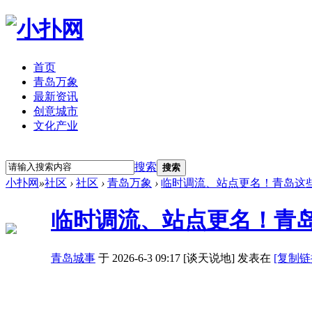
首页
青岛万象
最新资讯
创意城市
文化产业
立即注册
登录
搜索
搜索
小扑网
»
社区
›
社区
›
青岛万象
›
临时调流、站点更名！青岛这
临时调流、站点更名！青
青岛城事
于 2026-6-3 09:17 [谈天说地] 发表在
[复制链