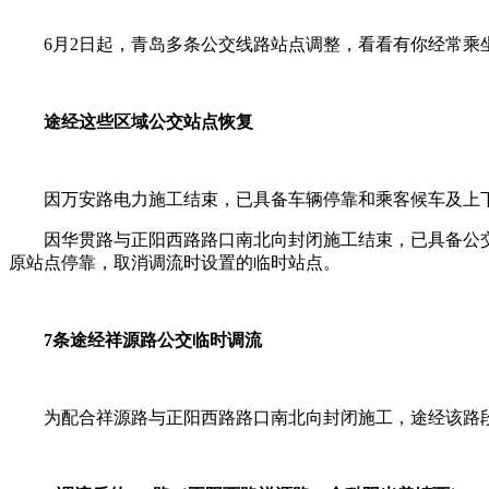
6月2日起，青岛多条公交线路站点调整，看看有你经常乘
途经这些区域公交站点恢复
因万安路电力施工结束，已具备车辆停靠和乘客候车及上下车安
因华贯路与正阳西路路口南北向封闭施工结束，已具备公交车辆
原站点停靠，取消调流时设置的临时站点。
7条途经祥源路公交临时调流
为配合祥源路与正阳西路路口南北向封闭施工，途经该路段