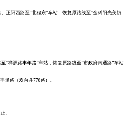
、正阳西路至“北程东”车站，恢复原路线至“金科阳光美镇
至“祥源路丰年路”车站，恢复原路线至“市政府南通路”车站
丰隆路（双向并778路）。
站止。