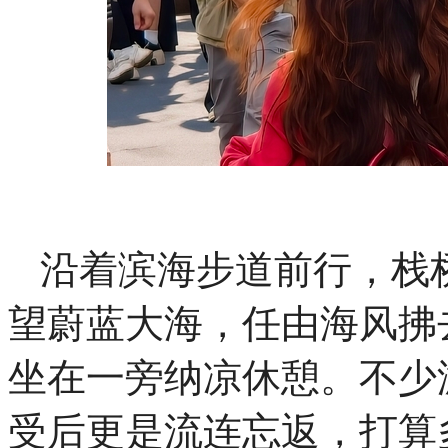
沿着滨海步道前行，栈
望蔚蓝大海，任由海风拂
坐在一旁纳凉休憩。不少
受后更是流连忘返，打算