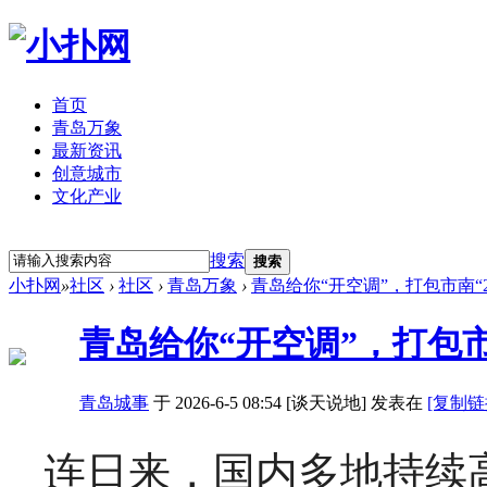
首页
青岛万象
最新资讯
创意城市
文化产业
立即注册
登录
搜索
搜索
小扑网
»
社区
›
社区
›
青岛万象
›
青岛给你“开空调”，打包市南“
青岛给你“开空调”，打包市
青岛城事
于 2026-6-5 08:54 [谈天说地] 发表在
[复制链
连日来，国内多地持续