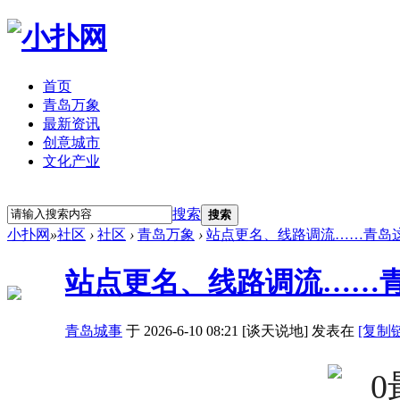
首页
青岛万象
最新资讯
创意城市
文化产业
立即注册
登录
搜索
搜索
小扑网
»
社区
›
社区
›
青岛万象
›
站点更名、线路调流……青岛
站点更名、线路调流……
青岛城事
于 2026-6-10 08:21 [谈天说地] 发表在
[复制