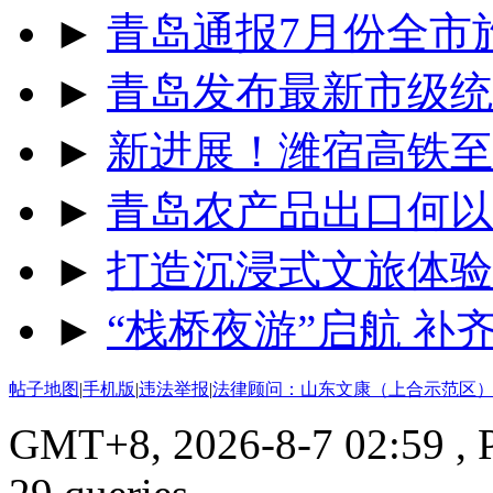
►
青岛通报7月份全市
►
青岛发布最新市级统
►
新进展！潍宿高铁至
►
青岛农产品出口何以
►
打造沉浸式文旅体验
►
“栈桥夜游”启航 
帖子地图
|
手机版
|
违法举报
|
法律顾问：山东文康（上合示范区）
GMT+8, 2026-8-7 02:59
, 