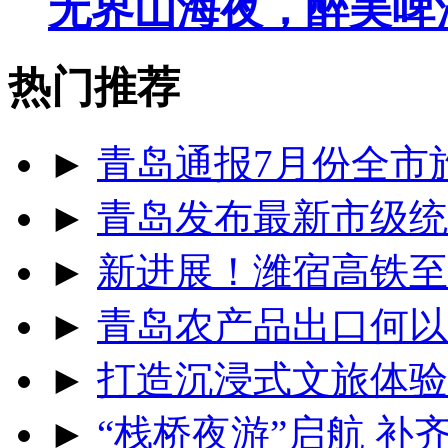
无界山海夜，醉美啤
热门推荐
►
青岛通报7月份全市
►
青岛发布最新市级统
►
新进展！潍宿高铁至
►
青岛农产品出口何以
►
打造沉浸式文旅体验
►
“栈桥夜游”启航 