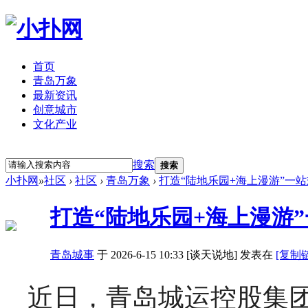
首页
青岛万象
最新资讯
创意城市
文化产业
立即注册
登录
搜索
搜索
小扑网
»
社区
›
社区
›
青岛万象
›
打造“陆地乐园+海上漫游”一站
打造“陆地乐园+海上漫游
青岛城事
于 2026-6-15 10:33 [谈天说地] 发表在
[复制
近日，青岛城运控股集