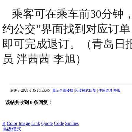
乘客可在乘车前30分钟，
约公交”界面找到对应订
即可完成退订。（青岛日报
员 泮茜茜 李旭）
发表于 2026-6-15 10:33:05
|
显示全部楼层
|
阅读模式
回复
|
使用道具
举报
该帖共收到
0
条回复！
B
Color
Image
Link
Quote
Code
Smilies
高级模式