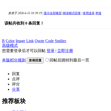
发表于 2026-6-15 10:39:19
|
显示全部楼层
|
阅读模式
回复
|
使用道具
举报
该帖共收到
0
条回复！
B
Color
Image
Link
Quote
Code
Smilies
高级模式
您需要登录后才可以回帖
登录
|
立即注册
本版积分规则
回帖后跳转到最后一页
发表回复
回复
点评
评分
分享
推荐板块