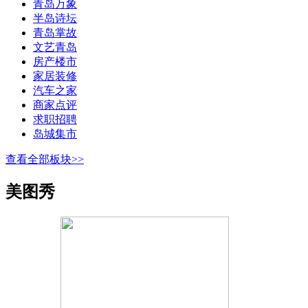
青岛万象
半岛诗坛
青岛掌故
文艺青岛
房产楼市
家居装修
汽车之家
商家点评
求职招聘
岛城集市
查看全部板块>>
美图秀