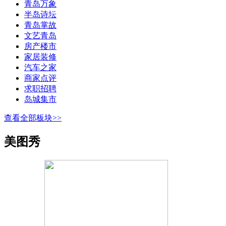
青岛万象
半岛诗坛
青岛掌故
文艺青岛
房产楼市
家居装修
汽车之家
商家点评
求职招聘
岛城集市
查看全部板块>>
美图秀