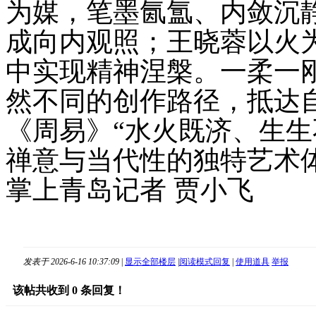
为媒，笔墨氤氲、内敛沉
成向内观照；王晓蓉以火
中实现精神涅槃。一柔一
然不同的创作路径，抵达
《周易》“水火既济、生生
禅意与当代性的独特艺术
掌上青岛记者 贾小飞
发表于 2026-6-16 10:37:09
|
显示全部楼层
|
阅读模式
回复
|
使用道具
举报
该帖共收到
0
条回复！