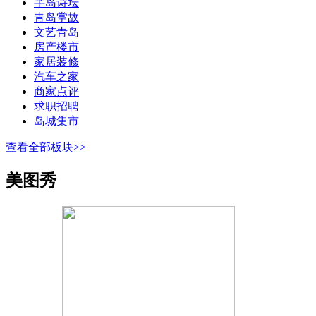
半岛诗坛
青岛掌故
文艺青岛
房产楼市
家居装修
汽车之家
商家点评
求职招聘
岛城集市
查看全部板块>>
美图秀