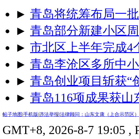
►
青岛将统筹布局一批
►
青岛部分新建小区周
►
市北区上半年完成4
►
青岛李沧区多所中小
►
青岛创业项目斩获“
►
青岛116项成果获
帖子地图
|
手机版
|
违法举报
|
法律顾问：山东文康（上合示范区）
GMT+8, 2026-8-7 19:05
, 