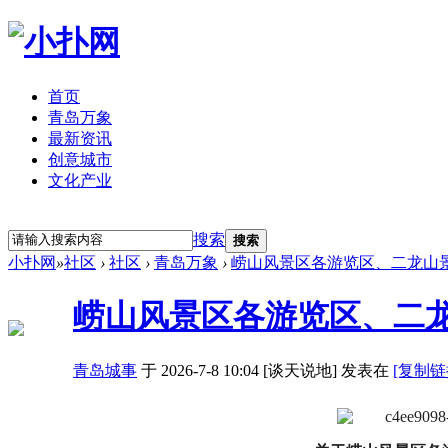
首页
青岛万象
最新资讯
创意城市
文化产业
立即注册
登录
搜索
搜索
小扑网
»
社区
›
社区
›
青岛万象
›
崂山风景区各游览区、二龙山
崂山风景区各游览区、二
青岛城事
于 2026-7-8 10:04 [谈天说地] 发表在
[复制链