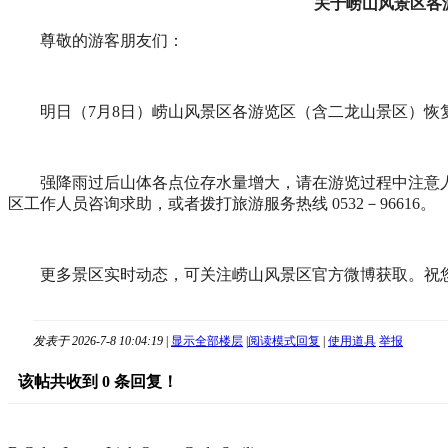
关于崂山风景区各
尊敬的游客朋友们：
明日（7月8日）崂山风景区各游览区（含二龙山景区）恢
强降雨过后山体各点位存水量增大，请在游览过程中注意
区工作人员咨询求助，或者拨打旅游服务热线 0532－96616。
更多景区实时动态，可关注崂山风景区官方微博获取。祝
发表于 2026-7-8 10:04:19
|
显示全部楼层
|
阅读模式
回复
|
使用道具
举报
该帖共收到
0
条回复！