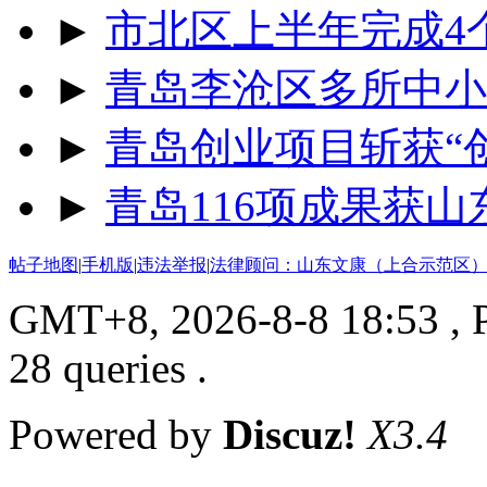
►
市北区上半年完成4
►
青岛李沧区多所中小
►
青岛创业项目斩获“
►
青岛116项成果获
帖子地图
|
手机版
|
违法举报
|
法律顾问：山东文康（上合示范区）
GMT+8, 2026-8-8 18:53
, 
28 queries .
Powered by
Discuz!
X3.4