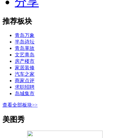
分享
推荐板块
青岛万象
半岛诗坛
青岛掌故
文艺青岛
房产楼市
家居装修
汽车之家
商家点评
求职招聘
岛城集市
查看全部板块>>
美图秀